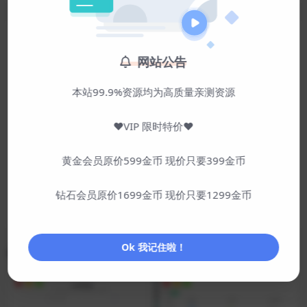
发表评论(0)
网站公告
本站99.9%资源均为高质量亲测资源
请登录后去互动
♥VIP 限时特价♥
—— 登录即可打开新世界的大门 ——
黄金会员原价599金币 现价只要399金币
QQ
账号
钻石会员原价1699金币 现价只要1299金币
Ok 我记住啦！
相关文章