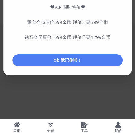
非盈利站点，仅供学习交流，请勿商用！
♥VIP 限时特价♥
© 2024 - 2026 优悦娱乐网 版权所有
蜀ICP备2024080679号-1
网站地图
SiteMap
发布第一篇文章至今已
627天9时
黄金会员原价599金币 现价只要399金币
钻石会员原价1699金币 现价只要1299金币
Ok 我记住啦！
首页
会员
工单
我的