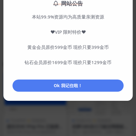
网站公告
善恶
永久会员
本站99.9%资源均为高质量亲测资源
a
♥VIP 限时特价♥
登录以回复
10 月前
黄金会员原价599金币 现价只要399金币
钻石会员原价1699金币 现价只要1299金币
相关文章
Ok 我记住啦！
ThinkPHP
亲测源码
Dedecms
亲测源码
源支付V8 YPay Pro 正版授权
织梦CMS仿小刀娱乐网模板源
源码
码开源
源支付V8 YPay Pro正版授权码，原
继上一篇文章所说，没事干翻出来