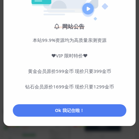
发表评论(0)
网站公告
本站99.9%资源均为高质量亲测资源
请登录后去互动
—— 登录即可打开新世界的大门 ——
♥VIP 限时特价♥
黄金会员原价599金币 现价只要399金币
QQ
账号
钻石会员原价1699金币 现价只要1299金币
Ok 我记住啦！
相关文章