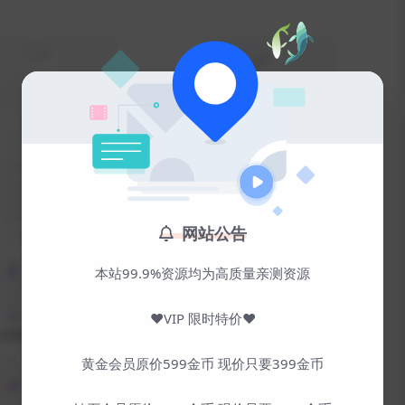
用户注册
找回密码
网站公告
充值界面
操作日志
本站99.9%资源均为高质量亲测资源
♥VIP 限时特价♥
个人信息修改界面
代理中心授权界面
黄金会员原价599金币 现价只要399金币