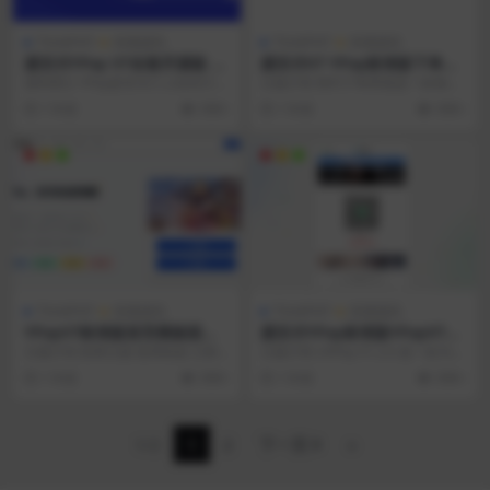
ThinkPHP
亲测源码
ThinkPHP
亲测源码
源支付YPay V7全套开源版 Se
源支付V7 YPay标准版下单界
Pay码支付MPay易支付Epay
面简约模板V1.0.0
源码简介 YPay是专为个人站长打造
主题介绍 简约下单界面是一款相对
开源源码
的聚合免签系统，拥有卓越的性能
简约好看的下单界面 使用前提 已部
1 年前
999+
1 年前
999+
和丰富的功能。...
署YPay标准...
ThinkPHP
亲测源码
ThinkPHP
亲测源码
YPayV7标准版首页模板缤果V
源支付YPay标准版YPayV7支
1.0.0
付系统下单模板UXPayV1.2.0
主题介绍 缤果主题 使用前提 已部
主题介绍 UXPay V1.2.0 是一款为现
署YPay标准版V1.5.0以上版本 使用
代商业交易精心打造的专业级下单
1 年前
999+
1 年前
999+
教程...
界面...
1/2
1
2
下一页
»