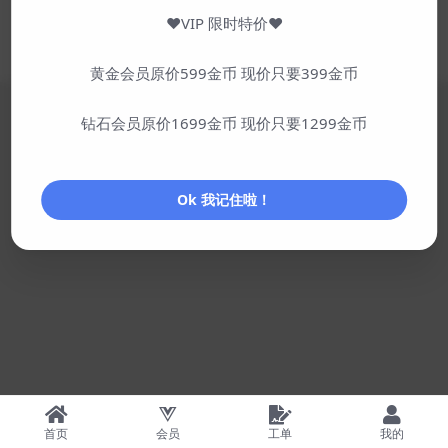
非盈利站点，仅供学习交流，请勿商用！
♥VIP 限时特价♥
© 2024 - 2026 优悦娱乐网 版权所有
蜀ICP备2024080679号-1
网站地图
SiteMap
发布第一篇文章至今已
625天17时
黄金会员原价599金币 现价只要399金币
钻石会员原价1699金币 现价只要1299金币
Ok 我记住啦！
首页
会员
工单
我的